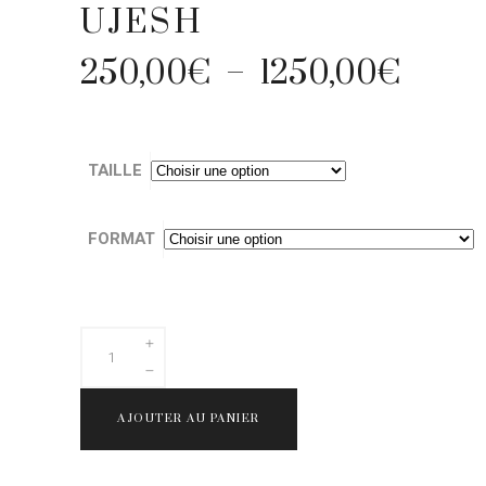
UJESH
250,00
€
–
1250,00
€
PLA
DE
PRIX 
TAILLE
250,
À
1250
FORMAT
UJESH
quantity
AJOUTER AU PANIER