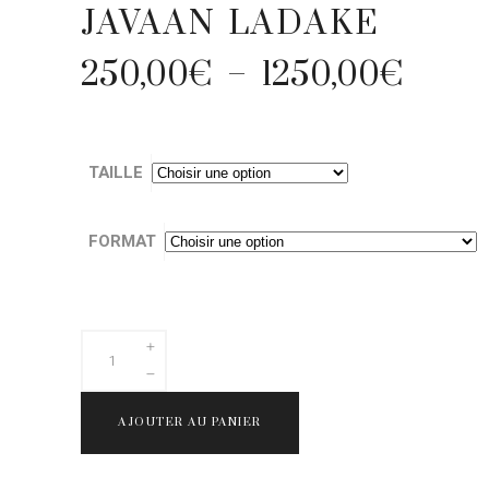
JAVAAN LADAKE
250,00
€
–
1250,00
€
PLA
DE
PRIX 
TAILLE
250,
À
1250
FORMAT
JAVAAN
LADAKE
quantity
AJOUTER AU PANIER